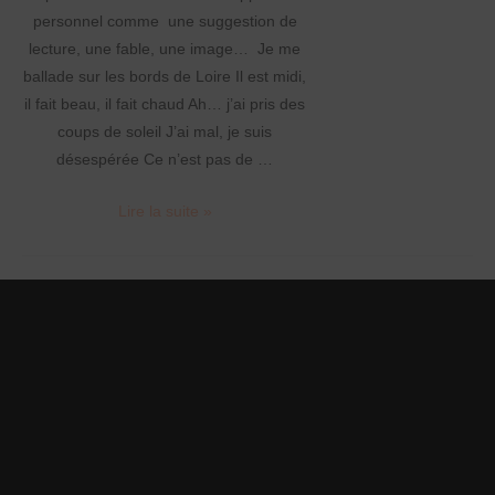
personnel comme une suggestion de
lecture, une fable, une image… Je me
ballade sur les bords de Loire Il est midi,
il fait beau, il fait chaud Ah… j’ai pris des
coups de soleil J’ai mal, je suis
désespérée Ce n’est pas de …
En
Lire la suite »
ce
mois
de
septembre,
quelques
vers
d’été !