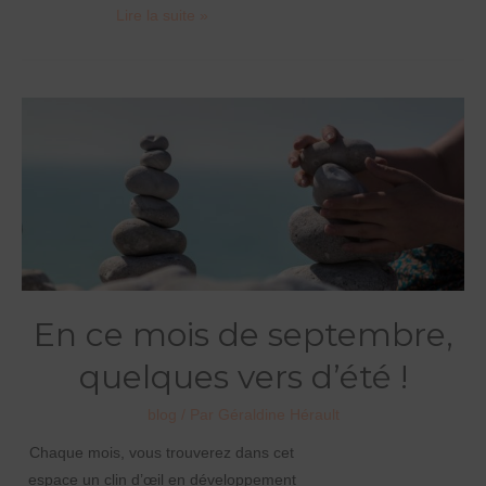
Article
Lire la suite »
Covid
–
Reconfinement
Nov
2020
En ce mois de septembre,
quelques vers d’été !
blog
/ Par
Géraldine Hérault
Chaque mois, vous trouverez dans cet
espace un clin d’œil en développement